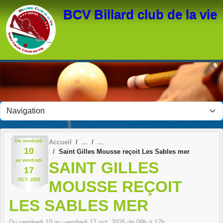
Panneau de gestion des cookies
BCV Billard club de la vie
Du
vendredi
Accueil
10
Saint Gilles Mousse reçoit Les Sables mer
au
vendredi
SAINT GILLES
17
OCT.
2025
MOUSSE REÇOIT
LES SABLES MER
Du
vendredi
10
au
vendredi
17
oct.
2025
de 09h à 17h