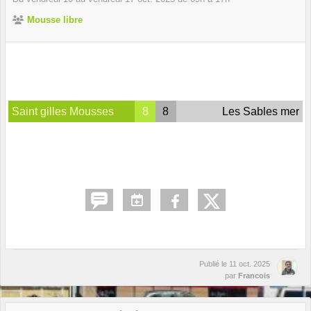
Mousse libre
Saint gilles Mousses
8
8
Les Sables mer
Publié le
11 oct. 2025
par
Francois