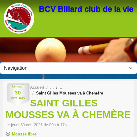
Panneau de gestion des cookies
BCV Billard club de la vie
Le
jeudi
Accueil
30
Saint Gilles Mousses va à Chemère
OCT.
2025
SAINT GILLES
MOUSSES VA À CHEMÈRE
Le
jeudi
30
oct.
2025
de 09h à 17h
Mousse libre