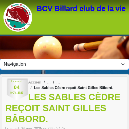
Panneau de gestion des cookies
BCV Billard club de la vie
Le
mardi
Accueil
04
Les Sables Cèdre reçoit Saint Gilles Bâbord.
NOV.
2025
LES SABLES CÈDRE
REÇOIT SAINT GILLES
BÂBORD.
Le
mardi
04
nov.
2025
de 09h à 17h