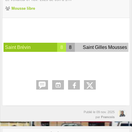
Mousse libre
Saint Brévin
8
8
Saint Gilles Mousses
Publié le
09 nov. 2025
par
Francois