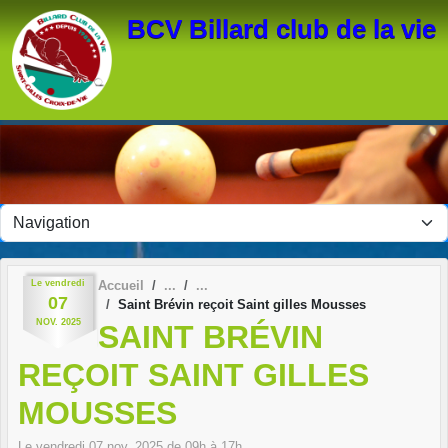
Panneau de gestion des cookies
BCV Billard club de la vie
Le
vendredi
Accueil
07
Saint Brévin reçoit Saint gilles Mousses
NOV.
2025
SAINT BRÉVIN
REÇOIT SAINT GILLES
MOUSSES
Le
vendredi
07
nov.
2025
de 09h à 17h