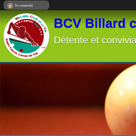
Panneau de gestion des cookies
Se connecter
BCV Billard c
Détente et convivia